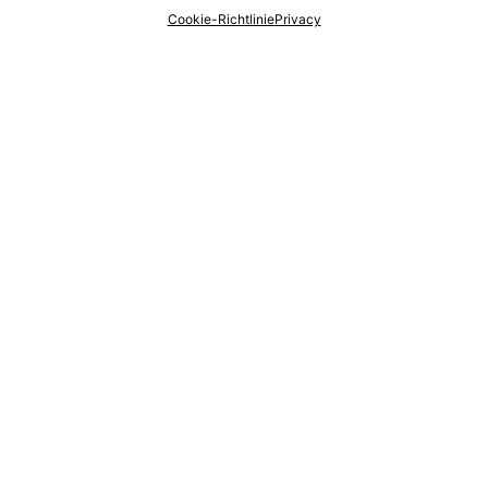
Cookie-Richtlinie
Privacy
We look forward to hear
from you!
contact us
info@nbp-gmbh.de
Imprint
Privacy